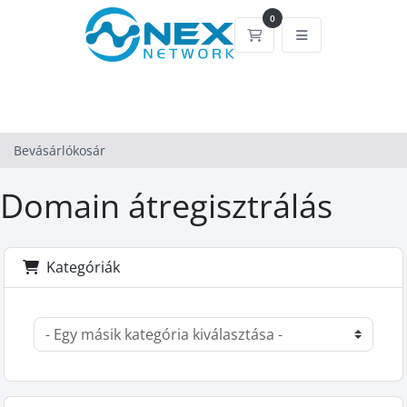
0
Bevásárlókosár
Bevásárlókosár
Domain átregisztrálás
Kategóriák