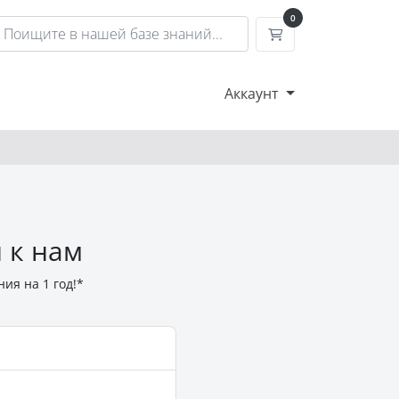
0
Корзина
Аккаунт
 к нам
ия на 1 год!*