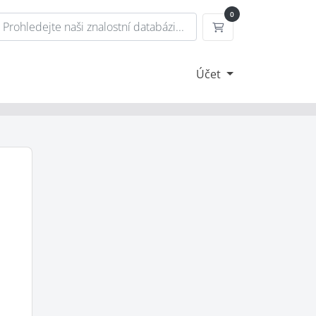
0
Nákupní Košík
Účet