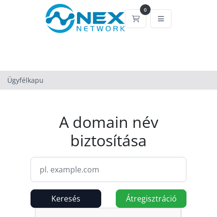
0
Bevásárlókosár
Ügyfélkapu
A domain név
biztosítása
Keresés
Átregisztráció